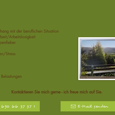
ng mit der beruflichen Situation
beit/Arbeitslosigkeit
penfieber
en/Stress
 Belastungen
Kontaktieren Sie mich gerne - ich freue mich auf Sie.
 650 66 37 37 1
E-Mail senden