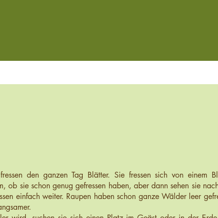
e fressen den ganzen Tag Blätter. Sie fressen sich von einem 
m, ob sie schon genug gefressen haben, aber dann sehen sie nach
fressen einfach weiter. Raupen haben schon ganze Wälder leer ge
langsamer.
ler wird, suchen sie sich einen Platz im Geäst oder in der Erd