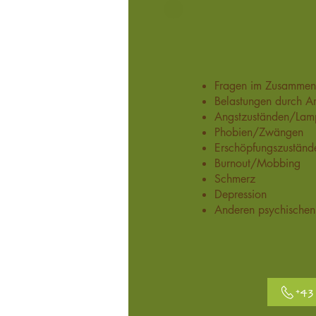
Fragen im Zusammenha
Belastungen durch Ar
Angstzuständen/Lam
Phobien/Zwängen
Erschöpfungszuständ
Burnout/Mobbing
Schmerz
Depression
Anderen psychischen
+43