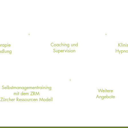
ine Angebote für Ihre Unterstützu
Coaching und
erapie
Klin
Supervision
Hypno
ndlung
Selbstmanagementraining
Weitere
mit dem ZRM
Angebote
Zürcher Ressourcen Modell