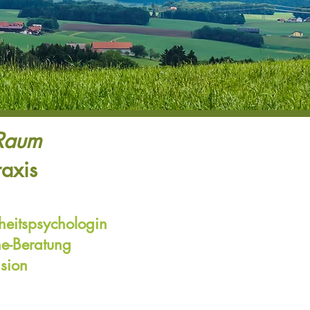
.Raum
raxis
heitspsychologin
ne-Beratung
sion